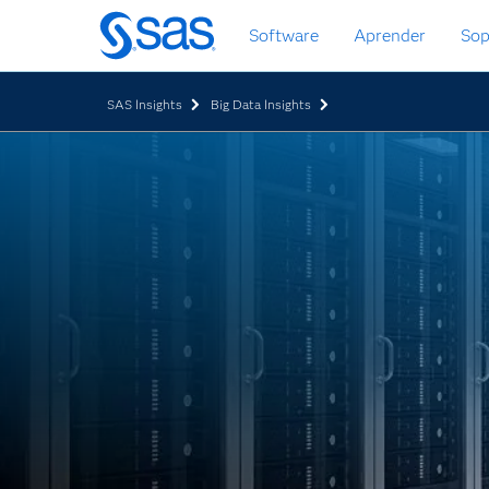
Ir
Software
Aprender
Sop
al
contenido
principal
SAS Insights
Big Data Insights