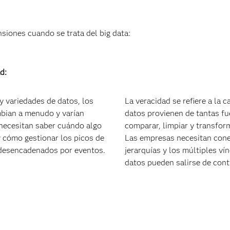
iones cuando se trata del big data:
d:
y variedades de datos, los
La veracidad se refiere a la 
mbian a menudo y varían
datos provienen de tantas fuen
necesitan saber cuándo algo
comparar, limpiar y transform
y cómo gestionar los picos de
Las empresas necesitan conec
y desencadenados por eventos.
jerarquías y los múltiples ví
datos pueden salirse de cont