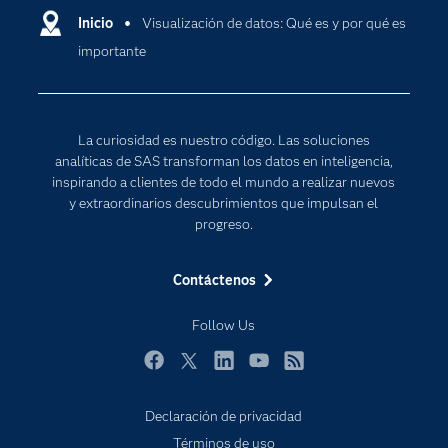
Comunidades
Inicio
Visualización de datos: Qué es y por qué es
Cloud Computing
importante
Desarrolladores
Inteligencia artificial
Para los educadores
Internet de las Cosas
Documentación
Transformación digital
La curiosidad es nuestro código. Las soluciones
Estudiantes
analíticas de SAS transforman los datos en inteligencia,
inspirando a clientes de todo el mundo a realizar nuevos
Eventos
y extraordinarios descubrimientos que impulsan el
Formación
progreso.
Industrias
Contáctenos
Mi SAS
Oportunidades profesionales
Follow Us
Probar / Comprar
Facebook
Twitter
LinkedIn
YouTube
RSS
Productos
Declaración de privacidad
Sala de prensa
Términos de uso