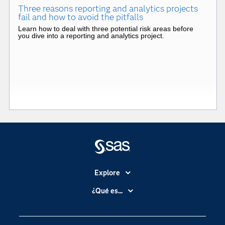
Three reasons reporting and analytics projects
fail and how to avoid the pitfalls
Learn how to deal with three potential risk areas before
you dive into a reporting and analytics project.
Explore
Accesibilidad
¿Qué es...
Certificación
Analítica
Compañía
Ciencia de datos