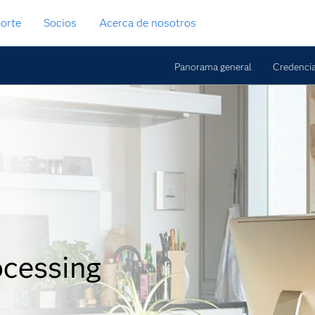
orte
Socios
Acerca de nosotros
Panorama general
Credencia
ocessing