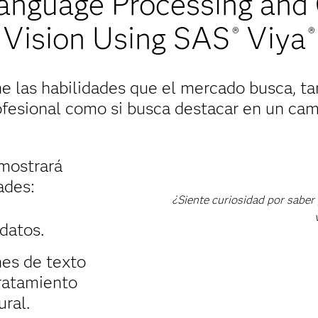
Language Processing and
Vision Using SAS
Viya
®
®
 las habilidades que el mercado busca, ta
ofesional como si busca destacar en un ca
emostrará
ades:
¿Siente curiosidad por saber 
e datos.
nes de texto
ratamiento
ural.