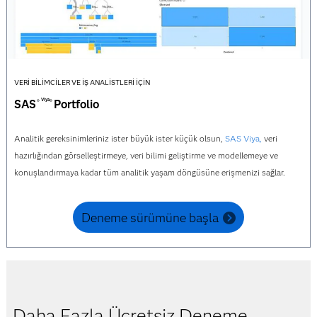
VERI BILIMCILER VE İŞ ANALISTLERI İÇIN
Viya
SAS
Portfolio
®
®
Analitik gereksinimleriniz ister büyük ister küçük olsun,
SAS Viya,
veri
hazırlığından görselleştirmeye, veri bilimi geliştirme ve modellemeye ve
konuşlandırmaya kadar tüm analitik yaşam döngüsüne erişmenizi sağlar.
Deneme sürümüne başla
Daha Fazla Ücretsiz Deneme