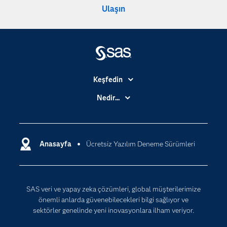
Ulaşın
Keşfedin
Basın Bültenleri
Nedir...
Benim SAS'ım
Analitik
Dene/ Satın Al
Bulut Bilişim
Destek & Hizmetler
Anasayfa
Ücretsiz Yazılım Deneme Sürümleri
Veri Bilimi
Dijital Dönüşüm
Yapay Zekâ
Dokümantasyon
SAS veri ve yapay zeka çözümleri, global müşterilerimize
Erişebilirlik
önemli anlarda güvenebilecekleri bilgi sağlıyor ve
Etkinlikler
sektörler genelinde yeni inovasyonlara ilham veriyor.
Eğitim