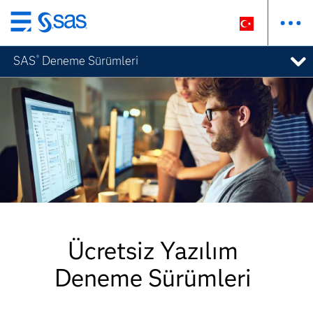
Ana
içeriğe
SAS
Deneme Sürümleri
®
atla
Ücretsiz Yazılım
Deneme Sürümleri