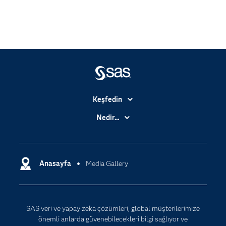
Keşfedin
Basın Bültenleri
Nedir...
Benim SAS'ım
Analitik
Dene/ Satın Al
Bulut Bilişim
Destek & Hizmetler
Anasayfa
Media Gallery
Veri Bilimi
Dijital Dönüşüm
Yapay Zekâ
Dokümantasyon
SAS veri ve yapay zeka çözümleri, global müşterilerimize
Erişebilirlik
önemli anlarda güvenebilecekleri bilgi sağlıyor ve