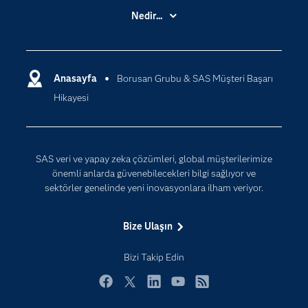
Basın Bültenleri
Nedir...
Benim SAS'ım
Analitik
Dene/ Satın Al
Bulut Bilişim
Destek & Hizmetler
Anasayfa
Borusan Grubu & SAS Müşteri Başarı
Veri Bilimi
Hikayesi
Dijital Dönüşüm
Yapay Zekâ
Dokümantasyon
Erişebilirlik
SAS veri ve yapay zeka çözümleri, global müşterilerimize
Etkinlikler
önemli anlarda güvenebilecekleri bilgi sağlıyor ve
sektörler genelinde yeni inovasyonlara ilham veriyor.
Eğitim
Eğitimciler için
Bize Ulaşın
Geliştiriciler
Bizi Takip Edin
Kariyer
Neden SAS?
Facebook
Twitter
LinkedIn
YouTube
RSS
Nesnelerin İnterneti (IoT)