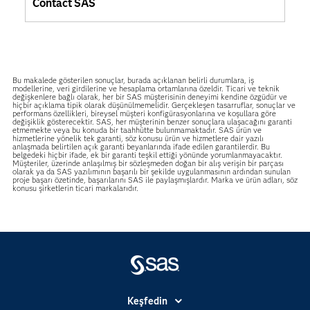
Contact SAS
Bu makalede gösterilen sonuçlar, burada açıklanan belirli durumlara, iş
modellerine, veri girdilerine ve hesaplama ortamlarına özeldir. Ticari ve teknik
değişkenlere bağlı olarak, her bir SAS müşterisinin deneyimi kendine özgüdür ve
hiçbir açıklama tipik olarak düşünülmemelidir. Gerçekleşen tasarruflar, sonuçlar ve
performans özellikleri, bireysel müşteri konfigürasyonlarına ve koşullara göre
değişiklik gösterecektir. SAS, her müşterinin benzer sonuçlara ulaşacağını garanti
etmemekte veya bu konuda bir taahhütte bulunmamaktadır. SAS ürün ve
hizmetlerine yönelik tek garanti, söz konusu ürün ve hizmetlere dair yazılı
anlaşmada belirtilen açık garanti beyanlarında ifade edilen garantilerdir. Bu
belgedeki hiçbir ifade, ek bir garanti teşkil ettiği yönünde yorumlanmayacaktır.
Müşteriler, üzerinde anlaşılmış bir sözleşmeden doğan bir alış verişin bir parçası
olarak ya da SAS yazılımının başarılı bir şekilde uygulanmasının ardından sunulan
proje başarı özetinde, başarılarını SAS ile paylaşmışlardır. Marka ve ürün adları, söz
konusu şirketlerin ticari markalarıdır.
Keşfedin