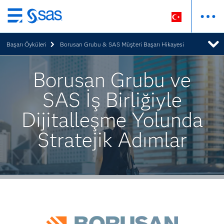
Ana
içeriğe
Başarı Öyküleri
Borusan Grubu & SAS Müşteri Başarı Hikayesi
atla
Borusan Grubu ve
SAS İş Birliğiyle
Dijitalleşme Yolunda
Stratejik Adımlar