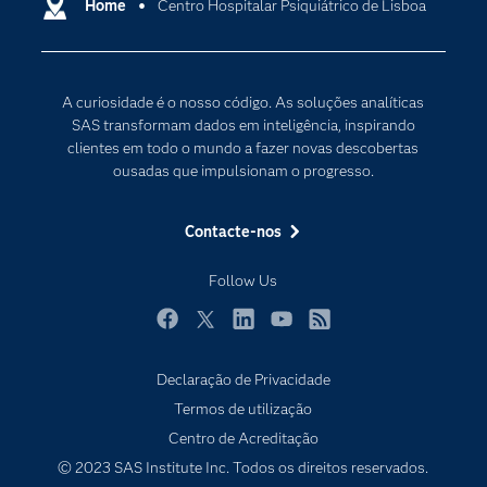
Carreiras
Home
Centro Hospitalar Psiquiátrico de Lisboa
Data Science
Certificação
Inteligência Artificial
Comunidades
Internet of Things
A curiosidade é o nosso código. As soluções analíticas
Para os Educadores
Transformação Digital
SAS transformam dados em inteligência, inspirando
Documentação
clientes em todo o mundo a fazer novas descobertas
ousadas que impulsionam o progresso.
Estudantes
Eventos
Contacte-nos
Experimentar / Comprar
Follow Us
Formação
Indústrias
Facebook
Twitter
LinkedIn
YouTube
RSS
O meu SAS
Declaração de Privacidade
Porquê o SAS?
Termos de utilização
Produtos
Centro de Acreditação
© 2023 SAS Institute Inc. Todos os direitos reservados.
Programadores