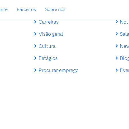
orte
Parceiros
Sobre nós
Carreiras
Not
Visão geral
Sal
Cultura
New
Estágios
Blo
Procurar emprego
Eve