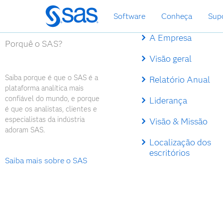
Saltar
Software
Conheça
Sup
para
o
A Empresa
conteúdo
Porquê o SAS?
principal
Visão geral
Saiba porque é que o SAS é a
Relatório Anual
plataforma analítica mais
confiável do mundo, e porque
Liderança
é que os analistas, clientes e
especialistas da indústria
Visão & Missão
adoram SAS.
Localização dos
escritórios
Saiba mais sobre o SAS