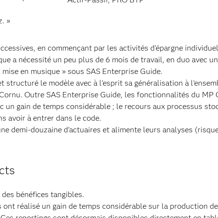
. »
uccessives, en commençant par les activités d’épargne individuel
ue a nécessité un peu plus de 6 mois de travail, en duo avec un
« mise en musique » sous SAS Enterprise Guide.
 structuré le modèle avec à l’esprit sa généralisation à l’ensem
c Cornu. Outre SAS Enterprise Guide, les fonctionnalités du MP
ec un gain de temps considérable ; le recours aux processus sto
ns avoir à entrer dans le code.
une demi-douzaine d’actuaires et alimente leurs analyses (risque
cts
e des bénéfices tangibles.
 ont réalisé un gain de temps considérable sur la production d
! Ces reportings sont désormais disponibles directement en tab