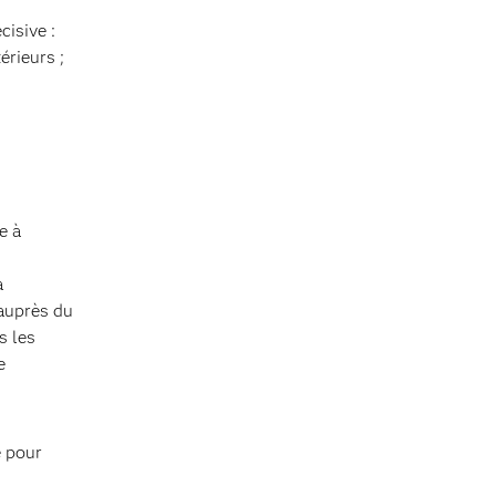
cisive :
érieurs ;
e à
a
 auprès du
s les
e
e pour