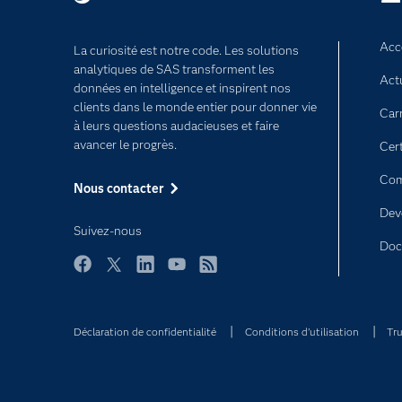
Acce
La curiosité est notre code. Les solutions
analytiques de SAS transforment les
Act
données en intelligence et inspirent nos
clients dans le monde entier pour donner vie
Car
à leurs questions audacieuses et faire
avancer le progrès.
Cert
Com
Nous contacter
Dev
Suivez-nous
Doc
Facebook
Twitter
LinkedIn
YouTube
RSS
Déclaration de confidentialité
Conditions d'utilisation
Tru