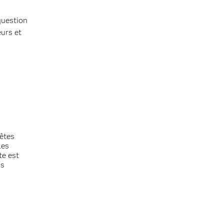
question
eurs et
 êtes
les
te est
us