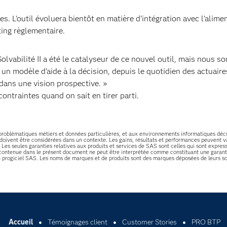
es. L’outil évoluera bientôt en matière d’intégration avec l’alime
ting règlementaire.
lvabilité II a été le catalyseur de ce nouvel outil, mais nous 
 un modèle d’aide à la décision, depuis le quotidien des actuaire
 dans une vision prospective. »
ntraintes quand on sait en tirer parti.
s, problématiques métiers et données particulières, et aux environnements informatiques déc
 doivent être considérées dans un contexte. Les gains, résultats et performances peuvent va
. Les seules garanties relatives aux produits et services de SAS sont celles qui sont expres
 contenue dans le présent document ne peut être interprétée comme constituant une garanti
du progiciel SAS. Les noms de marques et de produits sont des marques déposées de leurs so
Accueil
Témoignages client
Customer Stories
PRO BTP