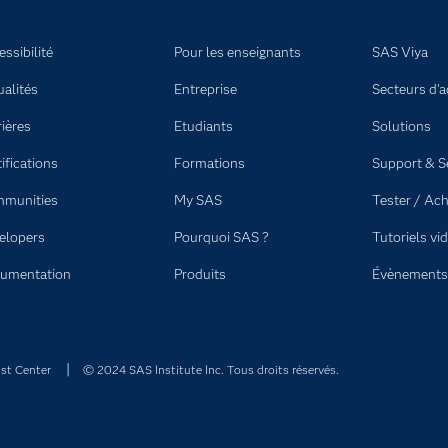
ssibilité
Pour les enseignants
SAS Viya
ualités
Entreprise
Secteurs d'ac
rières
Etudiants
Solutions
ifications
Formations
Support & S
munities
My SAS
Tester / Ach
elopers
Pourquoi SAS ?
Tutoriels vi
umentation
Produits
Évènements
st Center
© 2024 SAS Institute Inc. Tous droits réservés.