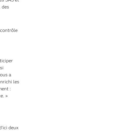
, des
 contrôle
ticiper
si
nous a
nrichi les
ent :
e. »
’ici deux