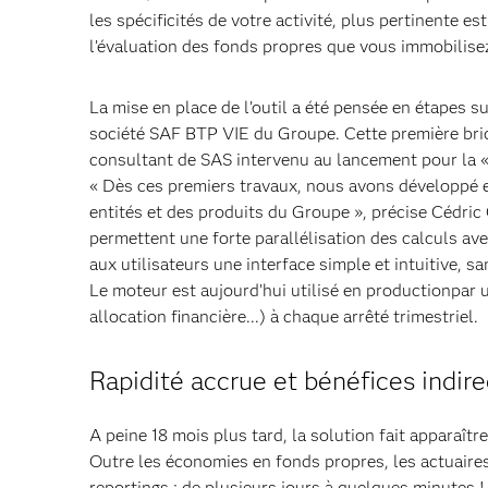
les spécificités de votre activité, plus pertinente est
l’évaluation des fonds propres que vous immobilisez
La mise en place de l’outil a été pensée en étapes s
société SAF BTP VIE du Groupe. Cette première briq
consultant de SAS intervenu au lancement pour la 
« Dès ces premiers travaux, nous avons développé et
entités et des produits du Groupe », précise Cédri
permettent une forte parallélisation des calculs av
aux utilisateurs une interface simple et intuitive, sa
Le moteur est aujourd’hui utilisé en productionpar 
allocation financière...) à chaque arrêté trimestriel.
Rapidité accrue et bénéfices indire
A peine 18 mois plus tard, la solution fait apparaîtr
Outre les économies en fonds propres, les actuaires
reportings : de plusieurs jours à quelques minutes 