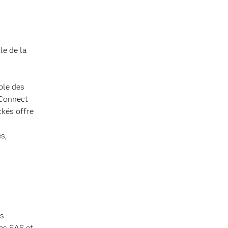
le de la
ble des
 Connect
ckés offre
s,
es
les SAS et