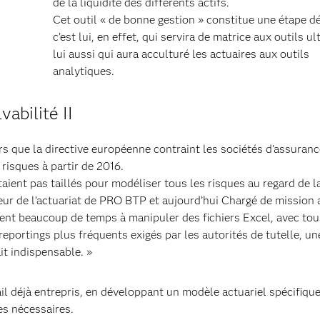
de la liquidité des différents actifs.
Cet outil « de bonne gestion » constitue une étape dé
c’est lui, en effet, qui servira de matrice aux outils ult
lui aussi qui aura acculturé les actuaires aux outils
analytiques.
vabilité II
rs que la directive européenne contraint les sociétés d’assuranc
risques à partir de 2016.
aient pas taillés pour modéliser tous les risques au regard de l
eur de l’actuariat de PRO BTP et aujourd’hui Chargé de mission
ient beaucoup de temps à manipuler des fichiers Excel, avec tou
eportings plus fréquents exigés par les autorités de tutelle, un
t indispensable. »
vail déjà entrepris, en développant un modèle actuariel spécifiqu
es nécessaires.