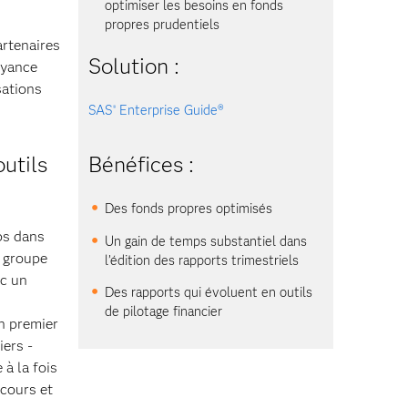
optimiser les besoins en fonds
propres prudentiels
artenaires
Solution :
voyance
sations
SAS
Enterprise Guide®
®
utils
Bénéfices :
Des fonds propres optimisés
ps dans
Un gain de temps substantiel dans
u groupe
l’édition des rapports trimestriels
ec un
Des rapports qui évoluent en outils
de pilotage financier
un premier
iers -
à la fois
cours et