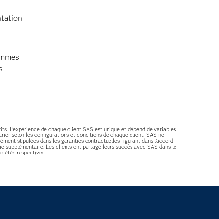
ntation
sommes
s
rits. L'expérience de chaque client SAS est unique et dépend de variables
rier selon les configurations et conditions de chaque client. SAS ne
sément stipulées dans les garanties contractuelles figurant dans l’accord
e supplémentaire. Les clients ont partagé leurs succès avec SAS dans le
ciétés respectives.