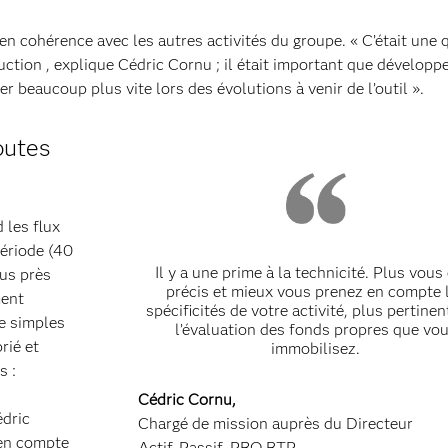
 en cohérence avec les autres activités du groupe. « C’était une 
ction , explique Cédric Cornu ; il était important que développ
er beaucoup plus vite lors des évolutions à venir de l’outil ».
outes
 les flux
période (40
Il y a une prime à la technicité. Plus vous
lus près
précis et mieux vous prenez en compte 
ment
spécificités de votre activité, plus pertinen
de simples
l’évaluation des fonds propres que vo
rié et
immobilisez.
s :
Cédric Cornu,
édric
Chargé de mission auprès du Directeur
 en compte
Actif-Passif, PRO BTP