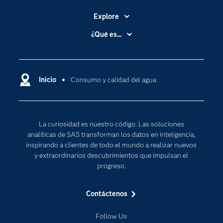
Explore
Accesibilidad
¿Qué es...
Certificación
Analítica
Compañía
Ciencia de datos
Comunidades
Inicio
Consumo y calidad del agua
Cloud Computing
Desarrolladores
Inteligencia artificial
Para los educadores
Internet de las Cosas
La curiosidad es nuestro código. Las soluciones
Documentación
Transformación digital
analíticas de SAS transforman los datos en inteligencia,
Estudiantes
inspirando a clientes de todo el mundo a realizar nuevos
y extraordinarios descubrimientos que impulsan el
Eventos
progreso.
Formación
Contáctenos
Industrias
Mi SAS
Follow Us