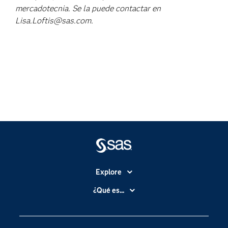
mercadotecnia. Se la puede contactar en
Lisa.Loftis@sas.com.
Explore
Accesibilidad
¿Qué es...
Certificación
Analítica
Compañía
Ciencia de datos