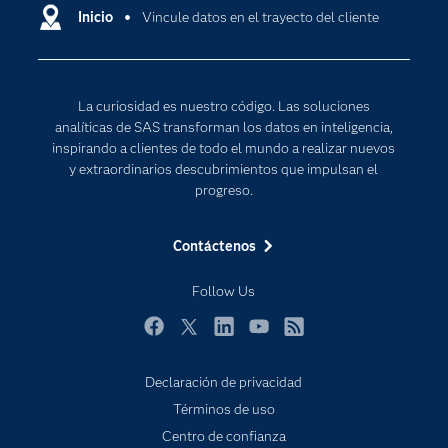
Comunidades
Inicio
Vincule datos en el trayecto del cliente
Cloud Computing
Desarrolladores
Inteligencia artificial
Para los educadores
Internet de las Cosas
La curiosidad es nuestro código. Las soluciones
Documentación
Transformación digital
analíticas de SAS transforman los datos en inteligencia,
Estudiantes
inspirando a clientes de todo el mundo a realizar nuevos
y extraordinarios descubrimientos que impulsan el
Eventos
progreso.
Formación
Contáctenos
Industrias
Mi SAS
Follow Us
Oportunidades profesionales
Facebook
Twitter
LinkedIn
YouTube
RSS
Probar / Comprar
Productos
Declaración de privacidad
Términos de uso
Sala de prensa
Centro de confianza
SAS Viya