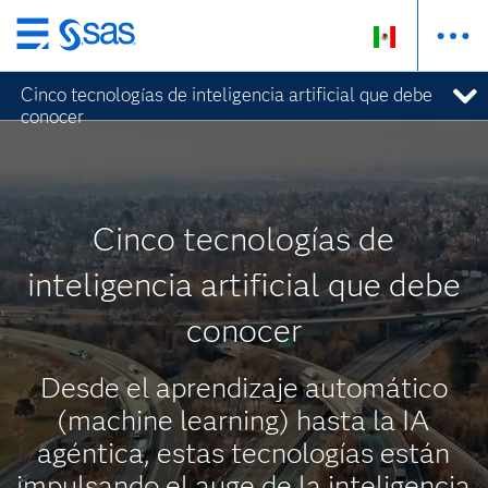
Ir
al
Cinco tecnologías de inteligencia artificial que debe
contenido
conocer
principal
Cinco tecnologías de
inteligencia artificial que debe
conocer
Desde el aprendizaje automático
(machine learning) hasta la IA
agéntica, estas tecnologías están
impulsando el auge de la inteligencia