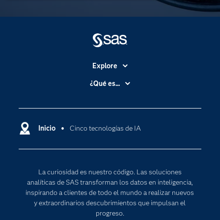
Explore
Accesibilidad
¿Qué es...
Certificación
Analítica
Compañía
Ciencia de datos
Comunidades
Inicio
Cinco tecnologías de IA
Cloud Computing
Desarrolladores
Inteligencia artificial
Para los educadores
Internet de las Cosas
La curiosidad es nuestro código. Las soluciones
Documentación
Transformación digital
analíticas de SAS transforman los datos en inteligencia,
Estudiantes
inspirando a clientes de todo el mundo a realizar nuevos
y extraordinarios descubrimientos que impulsan el
Eventos
progreso.