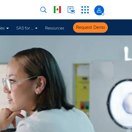
Request Demo
ies
SAS for ...
Resources