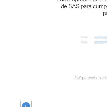
de SAS para cumpli
p
SAS potencia la ad