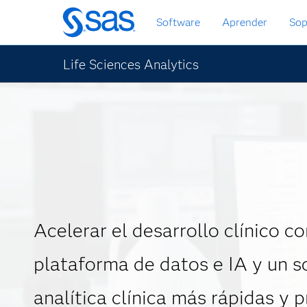
Ir
Software
Aprender
Sop
al
contenido
principal
Life Sciences Analytics
Acelerar el desarrollo clínico c
plataforma de datos e IA y un s
analítica clínica más rápidas y 