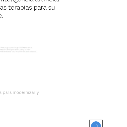
as terapias para su
e.
s para modernizar y