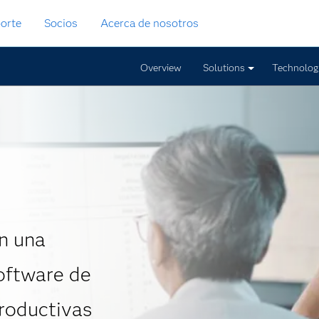
orte
Socios
Acerca de nosotros
Overview
Solutions
Technolog
on una
oftware de
productivas