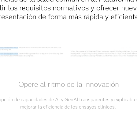
r los requisitos normativos y ofrecer nuev
resentación de forma más rápida y eficient
Opere al ritmo de la innovación
opción de capacidades de AI y GenAI transparentes y explicable
mejorar la eficiencia de los ensayos clínicos.