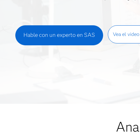
Vea el video
Hable con un experto en SAS
Anal