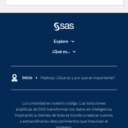
Explore
Accesibilidad
¿Qué es...
Certificación
Analítica
Compañía
Ciencia de datos
Comunidades
Inicio
Hadoop: ¿Qué es y por qué es importante?
Cloud Computing
Desarrolladores
Inteligencia artificial
Para los educadores
Internet de las Cosas
La curiosidad es nuestro código. Las soluciones
Documentación
Transformación digital
analíticas de SAS transforman los datos en inteligencia,
Estudiantes
inspirando a clientes de todo el mundo a realizar nuevos
y extraordinarios descubrimientos que impulsan el
Eventos
progreso.