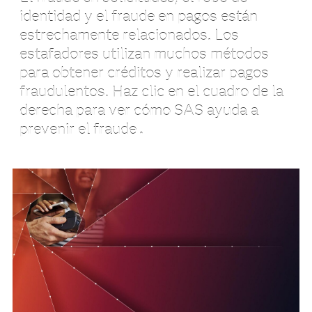
identidad y el fraude en pagos están
estrechamente relacionados. Los
estafadores utilizan muchos métodos
para obtener créditos y realizar pagos
fraudulentos. Haz clic en el cuadro de la
derecha para ver cómo SAS ayuda a
prevenir el fraude
.