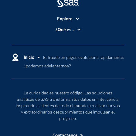
Explore
Accesibilidad
¿Qué es...
Certificación
Analítica
Compañía
Ciencia de datos
Comunidades
Inicio
El fraude en pagos evoluciona rápidamente:
Cloud Computing
¿podemos adelantarnos?
Desarrolladores
Inteligencia artificial
Para los educadores
Internet de las Cosas
Documentación
Transformación digital
La curiosidad es nuestro código. Las soluciones
Estudiantes
analíticas de SAS transforman los datos en inteligencia,
inspirando a clientes de todo el mundo a realizar nuevos
Eventos
y extraordinarios descubrimientos que impulsan el
Formación
progreso.
Industrias
Contáctenos