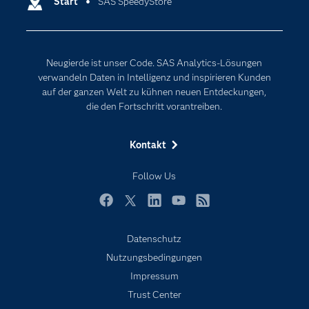
Start
SAS SpeedyStore
Data Science
Erreichbarkeit
Generative AI
Events
Internet der Dinge
Neugierde ist unser Code. SAS Analytics-Lösungen
Karriere
Künstliche Intelligenz
verwandeln Daten in Intelligenz und inspirieren Kunden
Für Lehrkräfte
auf der ganzen Welt zu kühnen neuen Entdeckungen,
die den Fortschritt vorantreiben.
Lehrvideos
Lösungen
Kontakt
Mein SAS
Follow Us
Nachrichten
Produkte
Facebook
Twitter
LinkedIn
YouTube
RSS
SAS Viya
Datenschutz
Studenten
Nutzungsbedingungen
Support & Services
Impressum
Trust Center
Testen/Kaufen