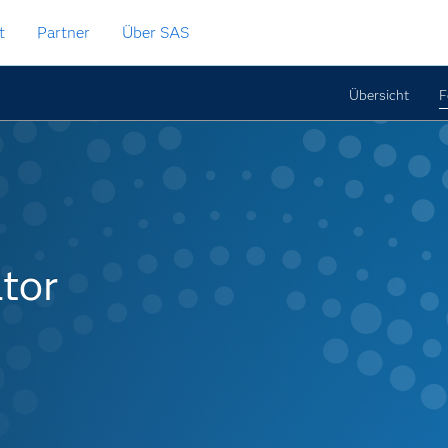
t
Partner
Über SAS
Übersicht
F
tor
ator