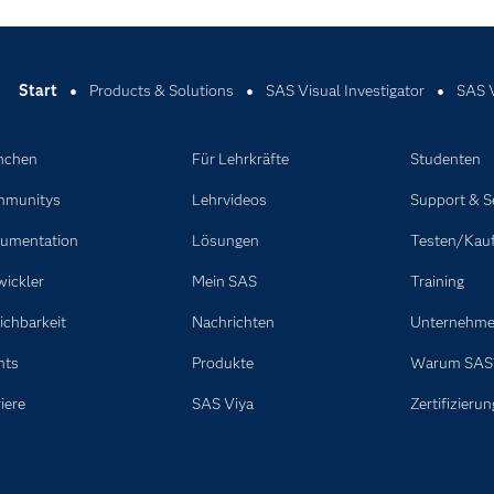
Start
Products & Solutions
SAS Visual Investigator
SAS V
nchen
Für Lehrkräfte
Studenten
munitys
Lehrvideos
Support & S
umentation
Lösungen
Testen/Kau
wickler
Mein SAS
Training
ichbarkeit
Nachrichten
Unternehm
nts
Produkte
Warum SAS
iere
SAS Viya
Zertifizierun