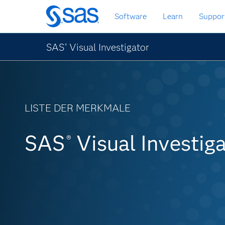
Zurück
Software
Learn
Suppor
zum
Hauptinhalt
SAS
Visual Investigator
®
LISTE DER MERKMALE
SAS Visual Investiga
SAS
Visual Investig
®
Funktionsliste