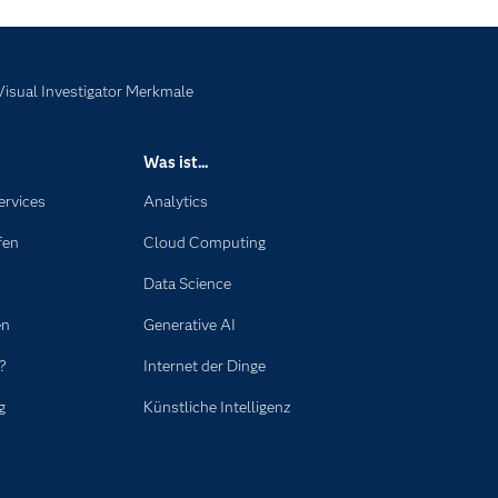
isual Investigator Merkmale
Was ist...
ervices
Analytics
fen
Cloud Computing
Data Science
en
Generative AI
?
Internet der Dinge
g
Künstliche Intelligenz