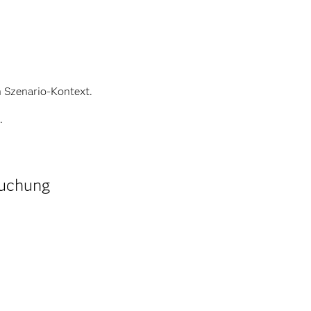
h Szenario-Kontext.
.
suchung