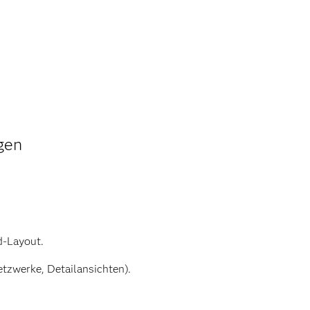
gen
d-Layout.
etzwerke, Detailansichten).