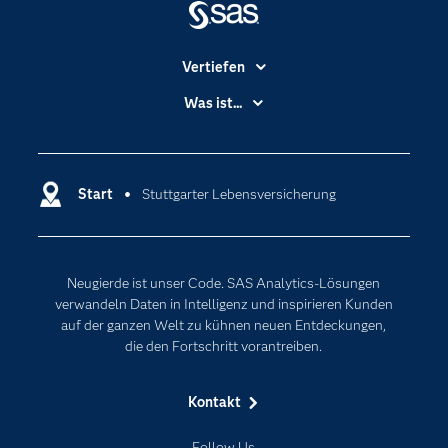
Vertiefen
Branchen
Was ist...
Communitys
Analytics
Dokumentation
Cloud Computing
Entwickler
Start
Stuttgarter Lebensversicherung
Data Science
Erreichbarkeit
Generative AI
Events
Internet der Dinge
Neugierde ist unser Code. SAS Analytics-Lösungen
Karriere
Künstliche Intelligenz
verwandeln Daten in Intelligenz und inspirieren Kunden
Für Lehrkräfte
auf der ganzen Welt zu kühnen neuen Entdeckungen,
die den Fortschritt vorantreiben.
Lehrvideos
Lösungen
Kontakt
Mein SAS
Follow Us