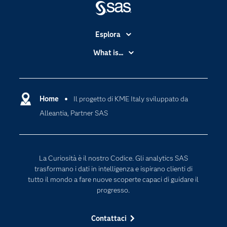
Esplora
Accessibilità
What is...
Certificazione
Analytics
Community
Cloud Computing
Documentazione
Home
Il progetto di KME Italy sviluppato da
Data Science
Alleantia, Partner SAS
Per i Docenti
Generative AI
Eventi
Intelligenza Artificiale
Formazione
Internet of Things
La Curiosità è il nostro Codice. Gli analytics SAS
La nostra azienda
trasformano i dati in intelligenza e ispirano clienti di
tutto il mondo a fare nuove scoperte capaci di guidare il
My SAS
progresso.
News Room
Opportunità di lavoro
Contattaci