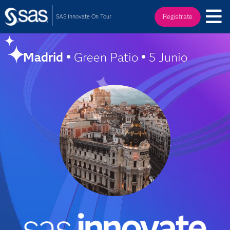
SAS Innovate On Tour
Regístrate
Madrid •
Green Patio
•
5 Junio