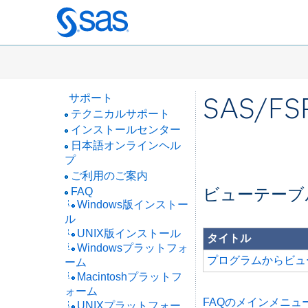
Skip
to
main
content
SAS/FS
サポート
テクニカルサポート
インストールセンター
日本語オンラインヘル
プ
ご利用のご案内
ビューテーブ
FAQ
Windows版インストー
ル
UNIX版インストール
タイトル
Windowsプラットフォ
プログラムからビュ
ーム
Macintoshプラットフ
ォーム
FAQのメインメニュ
UNIXプラットフォー