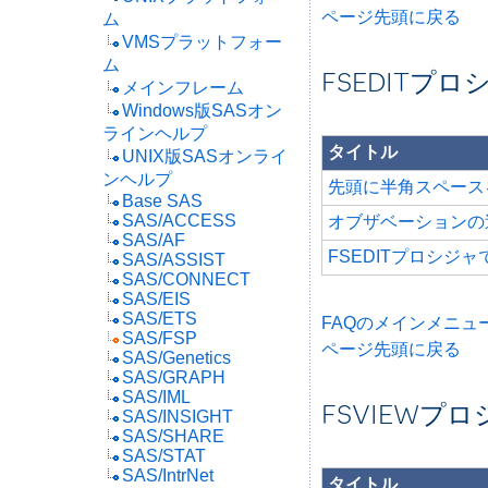
ページ先頭に戻る
ム
VMSプラットフォー
ム
FSEDITプロ
メインフレーム
Windows版SASオン
ラインヘルプ
タイトル
UNIX版SASオンライ
ンヘルプ
先頭に半角スペース
Base SAS
SAS/ACCESS
オブザベーションの
SAS/AF
FSEDITプロシジ
SAS/ASSIST
SAS/CONNECT
SAS/EIS
SAS/ETS
FAQのメインメニュ
SAS/FSP
ページ先頭に戻る
SAS/Genetics
SAS/GRAPH
SAS/IML
FSVIEWプ
SAS/INSIGHT
SAS/SHARE
SAS/STAT
SAS/IntrNet
タイトル