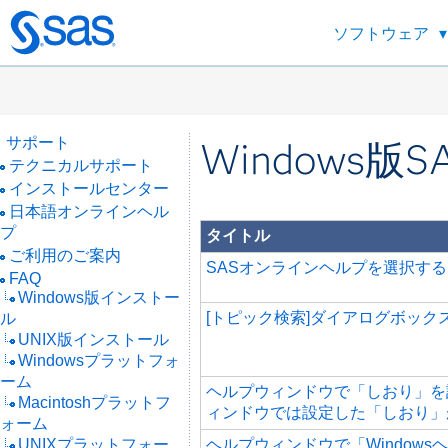
ソフトウェア
Skip
to
main
content
サポート
Windows版
テクニカルサポート
インストールセンター
日本語オンラインヘル
プ
タイトル
ご利用のご案内
SASオンラインヘルプを選択す
FAQ
Windows版インストー
[トピック検索]ダイアログボック
ル
UNIX版インストール
Windowsプラットフォ
ーム
ヘルプウィンドウで「しおり」を
Macintoshプラットフ
ィンドウでは設定した「しおり」
ォーム
UNIXプラットフォー
ヘルプウィンドウで「Window