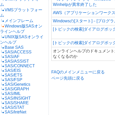
ム
Winhelpが異常終了した
VMSプラットフォー
AWS（アプリケーションワークス
ム
メインフレーム
Windowsの[スタート]－[プログラム
Windows版SASオン
[トピックの検索]ダイアログボッ
ラインヘルプ
UNIX版SASオンライ
ンヘルプ
[トピックの検索]ダイアログボッ
Base SAS
オンラインヘルプのドキュメント
SAS/ACCESS
なくなるのか
SAS/AF
SAS/ASSIST
SAS/CONNECT
SAS/EIS
FAQのメインメニューに戻る
SAS/ETS
ページ先頭に戻る
SAS/FSP
SAS/Genetics
SAS/GRAPH
SAS/IML
SAS/INSIGHT
SAS/SHARE
SAS/STAT
SAS/IntrNet