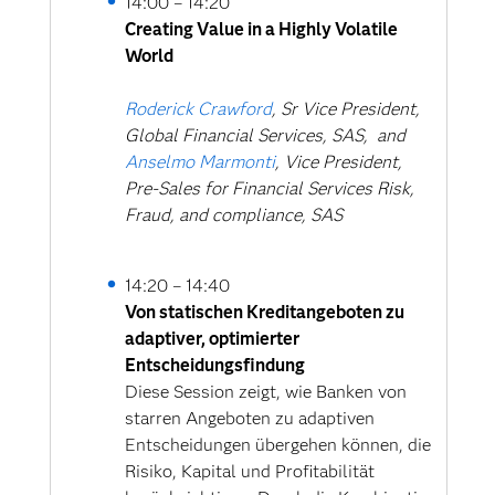
14:00 – 14:20
Creating Value in a Highly Volatile
World
Re-Platforming SAS Viya bei HUK-
COBURG: Erfolgsfaktoren beim
Roderick Crawford
Umstieg auf OpenShift
, Sr Vice President,
Global Financial Services, SAS, and
Welche Vorteile und
Anselmo Marmonti
Herausforderungen bringt der
, Vice President,
Pre-Sales for Financial Services Risk,
Wechsel auf SAS Viya 4 auf
Fraud, and compliance, SAS
OpenShift mit sich? Wir geben
Einblicke in unsere
Re‑Platforming‑Journey, zeigen
14:20 – 14:40
zentrale Erfolgsfaktoren und teilen
Von statischen Kreditangeboten zu
unsere wichtigsten Learnings –sowie
adaptiver, optimierter
einen Ausblick auf die nächsten
Entscheidungsfindung
Schritte der Plattformentwicklung.
Diese Session zeigt, wie Banken von
starren Angeboten zu adaptiven
Andreas Windisch
, SAS Plattform
Entscheidungen übergehen können, die
Administrator & IT Projektleiter,
Risiko, Kapital und Profitabilität
HUK-COBURG