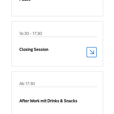
16:30 - 17:30
Closing Session
Panel
Trust by Design – Wie Unternehmen
KI sicher, fair und wirksam für
bessere Entscheidungen nutzen
Künstliche Intelligenz verändert
Ab 17:30
unsere Welt rasant – umso wichtiger
ist die Frage, wie Vertrauen in diese
After Work mit Drinks & Snacks
Technologie entstehen kann. In
unserem Panel diskutieren führende
Expertinnen und Experten, warum