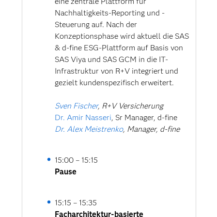
eine zentrale Plattform für
Architect, R&D, SAS
Nachhaltigkeits-Reporting und -
Steuerung auf. Nach der
Konzeptionsphase wird aktuell die SAS
& d-fine ESG-Plattform auf Basis von
SAS Viya und SAS GCM in die IT-
Infrastruktur von R+V integriert und
gezielt kundenspezifisch erweitert.
Sven Fischer
, R+V Versicherung
Dr. Amir Nasseri
, Sr Manager, d-fine
Dr. Alex Meistrenko
, Manager, d-fine
15:00 – 15:15
Pause
15:15 – 15:35
Facharchitektur-basierte