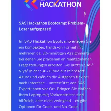
SAS Hackathon Bootcamp: Problem-
Löser aufgepasst!
Im SAS Hackathon Bootcamp erleben Sie
ein kompaktes, hands-on Format mit
mehreren ca. 30-minütigen Assignments,
bei denen Sie praxisnah an realitätsnahen
Fragestellungen arbeiten. Sie nutzen SAS®
Viya® in der SAS Cloud auf Microsoft
Azure und wählen die Aufgaben flexibel
nach Interesse – unterstützt von SAS
Expert:innen vor Ort. Bringen Sie einfach
Ihren Laptop mit; Vorkenntnisse sind
hilfreich, aber nicht zwingend – es gibt
Optionen für Code- und No-Code-