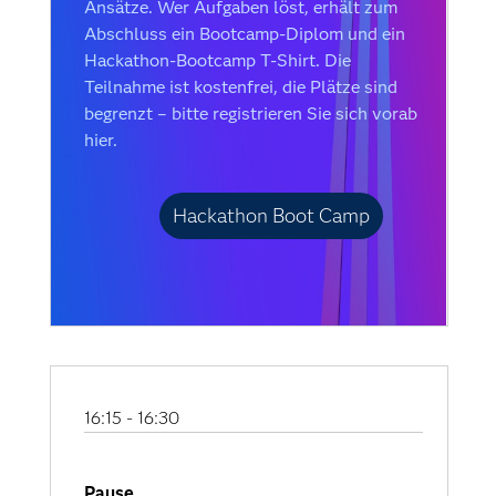
Ansätze. Wer Aufgaben löst, erhält zum
Abschluss ein Bootcamp-Diplom und ein
Hackathon-Bootcamp T-Shirt. Die
Teilnahme ist kostenfrei, die Plätze sind
begrenzt – bitte registrieren Sie sich vorab
hier.
Hackathon Boot Camp
16:15 - 16:30
Pause