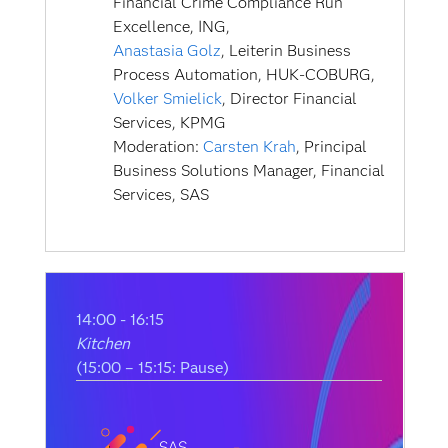
Financial Crime Compliance Run
Excellence, ING,
Anastasia Golz
, Leiterin Business
Process Automation, HUK-COBURG,
Volker Smielick
, Director Financial
Services, KPMG
Moderation:
Carsten Krah
, Principal
Business Solutions Manager, Financial
Services, SAS
14:00 - 16:15
Kitchen
(15:00 – 15:15: Pause)