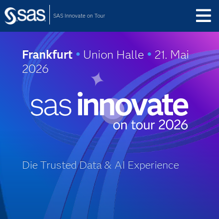
SAS Innovate on Tour
Frankfurt
•
Union Halle
•
21. Mai
2026
Die Trusted Data & AI Experience