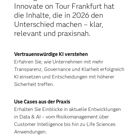
enableYou & feminist AI Community
Innovate on Tour Frankfurt hat
Matthias Kratz
, Specialist Sales
die Inhalte, die in 2026 den
European Sovereign Cloud, AWS
Unterschied machen – klar,
Moderation:
Dr. Nicole Tschauder
,
SAS
relevant und praxisnah.
Keynote: KI, Ethik und
Vertrauenswürdige KI verstehen
Verantwortung
Erfahren Sie, wie Unternehmen mit mehr
Spätestens seit ChatGPT in die breite
Transparenz, Governance und Klarheit erfolgreich
Nutzung gekommen ist, wird das
KI einsetzen und Entscheidungen mit höherer
Thema Künstliche Intelligenz nicht
Sicherheit treffen.
mehr nur unter Experten, sondern
auch öffentlich breit diskutiert.
Use Cases aus der Praxis
Spektakuläre Forschungserfolge,
Erhalten Sie Einblicke in aktuelle Entwicklungen
enorme Effizienzgewinne und ganz
in Data & AI – vom Risikomanagement über
viel Innovation einerseits - Deep
Customer Intelligence bis hin zu Life Sciences
Fakes, Chatbots, die zum Suizid
Anwendungen.
aufrufen und Sorge vor