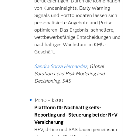
berücksichtigen. Durch die Kombination
von Kundeninsights, Early Warning
Signals und Portfoliodaten lassen sich
AI‑Turbo: SAS Viya in Aktion
personalisierte Angebote und Preise
optimieren. Das Ergebnis: schnellere,
David Weik
, Sr Systems Architect,
wettbewerbsfähige Entscheidungen und
Applied AI and Modeling, SAS
nachhaltiges Wachstum im KMU-
Geschäft.
AI im Business-Alltag:
Produktivitätssteigerung von
Sandra Sorza Hernandez
, Global
Reporting bis Data Science und
Solution Lead Risk Modeling and
Fachlösungen
Decisioning, SAS
Ein kompakter Überblick über die
GenAI und Agentic AI
14:40 – 15:00
Produktstrategie von SAS. Welche
Plattform für Nachhaltigkeits-
Funktionen werden abgedeckt und
Reporting und -Steuerung bei der R+V
welches Modell wird wo genutzt?
Versicherung
R+V, d-fine und SAS bauen gemeinsam
Phillip Manschek
, Principal Systems