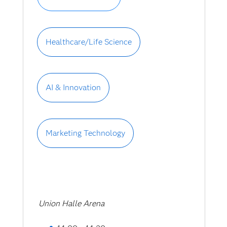
Entscheidung.
Benjamin Walther
, Sr Pre-Sales
Healthcare/Life Science
Technical Architect, Financial
Services, SA
S
SAS Viya Copilot and Self‑Service
AI & Innovation
meet Analytics
Wir erstellen und interpretieren
Clusteranalysen und
Marketing Technology
Vorhersagemodelle –
ohne eine einzige Zeile Code zu
schreiben. In wenigen Minuten zum
Aha Moment: Analytics mit dem SAS
Viya Copilot
Union Halle Arena
Dr. Gerhard Svolba
, Advisory Pre-
Sales Solutions Architect, SAS