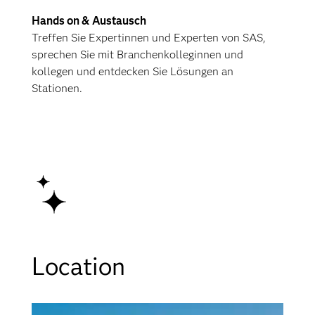
Veränderungen im Arbeitsmarkt
andererseits: Neben technischer
Hands on & Austausch
Faszination, verschiedenen Ängsten
Treffen Sie Expertinnen und Experten von SAS,
und teils überzogenen Erwartungen
sprechen Sie mit Branchenkolleginnen und
spielen dabei auch Fragen von
kollegen und entdecken Sie Lösungen an
individueller und gesellschaftlicher
Stationen.
Verantwortung eine Rolle. Wie
können die enormen Chancen von KI
am besten genutzt und gestaltet und
etwaige Risiken verringert bzw.
vermieden werden? Im Vortrag wird
die aktuelle ethische Debatte
beleuchtet und Lösungsvorschläge
diskutiert.
Prof. Dr. Alena Buyx
,
Location
Professur für Ethik der Medizin und
Gesundheitstechnologien
Direktorin des Instituts für