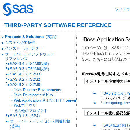
Skip
to
ソフト
main
content
THIRD-PARTY SOFTWARE REFERENCE
Products & Solutions（英語）
JBoss Applicati
システム必要条件
このページには、SAS 9.2ミ
インストールセンター
ル後の手順のドキュメント
サードパーティソフトウェア
リファレンス
なお、こちらには英語版の
SAS 9.4（TS1M0以降）
SAS 9.3（TS1M0以降）
JBossの構成に関するド
SAS 9.2（TS2M3）
SAS 9.2（TS2M2）
インストール準備時のド
SAS 9.2（TS2M0）
- Java Runtime Environments
「
SAS 9.2における
- Java Development Kits
（日
FEB 27, 2009
- Web Application および HTTP Server
『
Configuring JBos
- Webブラウザ
- その他のプロダクト
インストール後に必要な
SAS 9.1.3（SP4）
サードパーティライセンス関連情報
「
SAS
9.2における
®
(英語)
（日
JAN 19, 2009