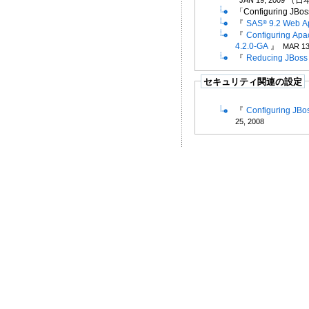
「Configuring JBos
『
SAS
9.2 Web Ap
®
『
Configuring Apa
4.2.0-GA
』
MAR 13
『
Reducing JBoss 
セキュリティ関連の設定
『
Configuring JBos
25, 2008