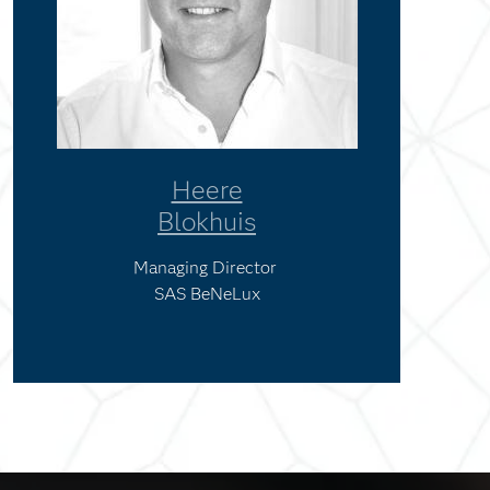
Heere
Blokhuis
Managing Director
SAS BeNeLux