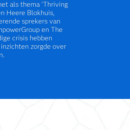
met als thema ‘Thriving
en Heere Blokhuis,
erende sprekers van
anpowerGroup en The
ige crisis hebben
 inzichten zorgde over
n.