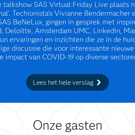
e talkshow SAS Virtual Friday Live plaats 
al’. Techionista’s Vivianne Bendermacher 
SAS BeNeLux, gingen in gesprek met inspir
VB, Deloitte, Amsterdam UMC, LinkedIn, M
n ervaringen en inzichten die ze in de huid
ge discussie die voor interessante nieuwe
e impact van COVID-19 op diverse sectore
Lees het hele verslag
Onze gasten