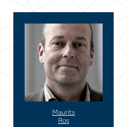
Maurits
Ros