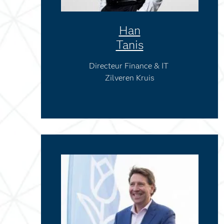
Han
Tanis
Directeur Finance & IT
Zilveren Kruis