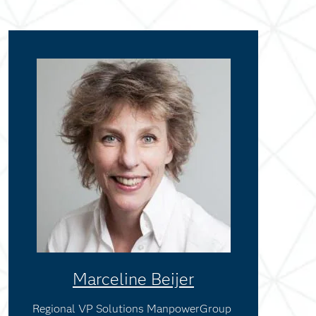
Marceline Beijer
Regional VP Solutions ManpowerGroup