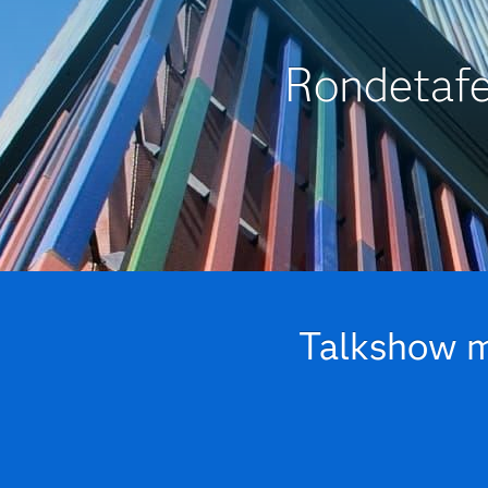
Rondetafe
Talkshow m