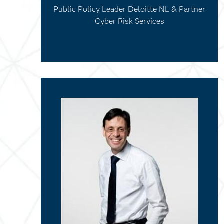
Public Policy Leader Deloitte NL & Partner
Cyber Risk Services