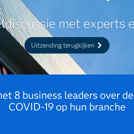
ldiscussie met experts 
Uitzending terugkijken
et 8 business leaders over de
COVID-19 op hun branche