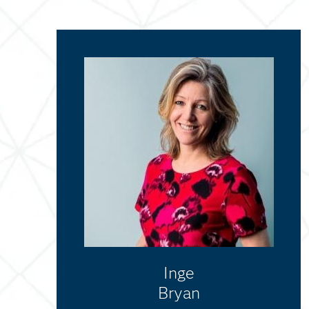
Inge
Bryan