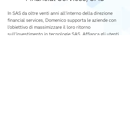
In SAS da oltre venti anni all’interno della direzione
financial services, Domenico supporta le aziende con
l’obiettivo di massimizzare il loro ritorno
sull’investimento in tecnologie SAS. Affianca gli utenti
finali nell’utilizzo ottimale della tecnologia SAS,
aiutandoli a beneficiare di tutte le nuove funzionalità
delle versioni installate.
Iscriviti gratuitamente
Condizioni d’uso e informazioni legali
Informativa sulla privacy