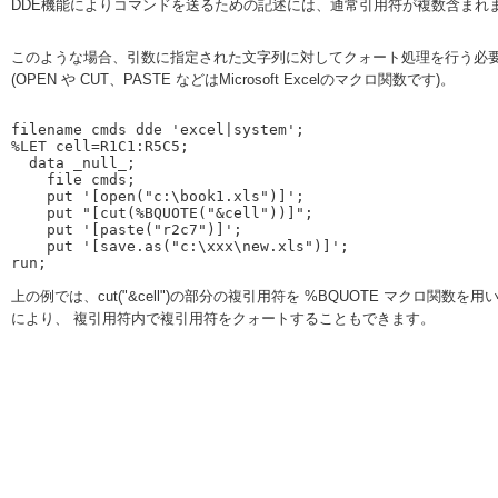
DDE機能によりコマンドを送るための記述には、通常引用符が複数含まれ
このような場合、引数に指定された文字列に対してクォート処理を行う必要があります
(OPEN や CUT、PASTE などはMicrosoft Excelのマクロ関数です)。
filename cmds dde 'excel|system';

%LET cell=R1C1:R5C5;

  data _null_;

    file cmds;

    put '[open("c:\book1.xls")]';

    put "[cut(%BQUOTE("&cell"))]";

    put '[paste("r2c7")]';

    put '[save.as("c:\xxx\new.xls")]';

上の例では、cut("&cell")の部分の複引用符を %BQUOTE マクロ関数を
により、 複引用符内で複引用符をクォートすることもできます。