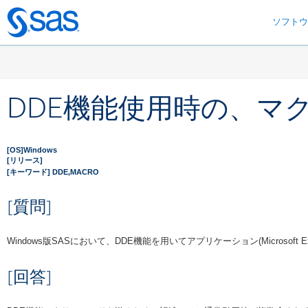
ソフト
Skip
to
main
content
DDE機能使用時の、マ
[OS]Windows
[リリース]
[キーワード] DDE,MACRO
[質問]
Windows版SASにおいて、DDE機能を用いてアプリケーション(Micros
[回答]