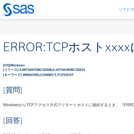
ソフト
Skip
to
main
content
ERROR:TCPホストx
[OS]Windows
[リリース] 6.08TS047DBCS2508,6.10TS019DBCS2610
[キーワード] WINDOWS,CONNECT,TCP,HOST
[質問]
WindowsからTCPアクセス方式でリモートホストに接続するとき、『ERR
[回答]