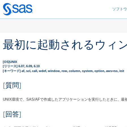
ソフト
Skip
to
main
content
最初に起動されるウィ
[OS]UNIX
[リリース] 6.07, 6.09, 6.10
[キーワード] af, scl, call, wdef, window, row, column, system, option, aws=no, init
[質問]
UNIX環境で、SAS/AFで作成したアプリケーションを実行したときに
[回答]