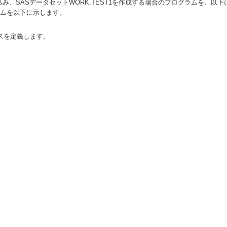
ブルを読み込み、SASデータセットWORK.TEST1を作成する場合のプログラムを、以
グラムを以下に示します。
タソースを定義します。