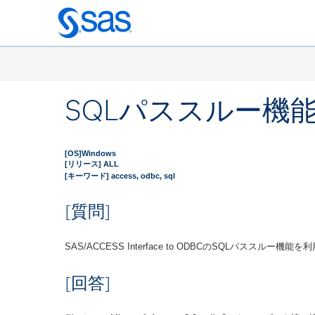
Skip
to
main
content
SQLパススルー機
[OS]Windows
[リリース] ALL
[キーワード] access, odbc, sql
[質問]
SAS/ACCESS Interface to ODBCのSQLパ
[回答]