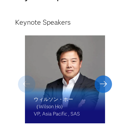
Keynote Speakers
ウィルソン・ホー
（Wilson Ho)
VP, Asia Pacific , SAS