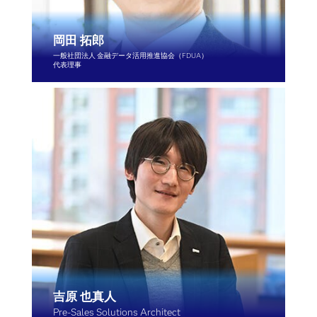
岡田 拓郎
一般社団法人 金融データ活用推進協会（FDUA）
代表理事
吉原 也真人
Pre-Sales Solutions Architect