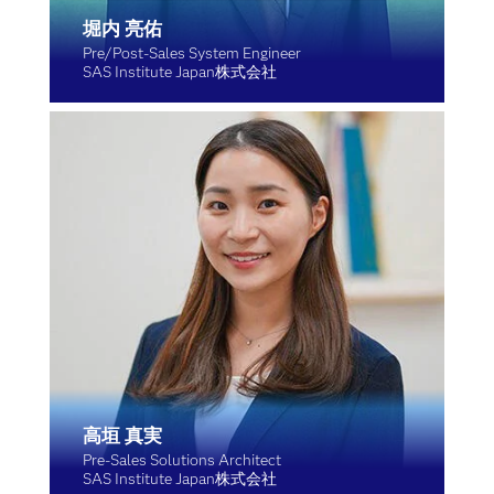
堀内 亮佑
Pre/Post-Sales System Engineer
SAS Institute Japan株式会社
高垣 真実
Pre-Sales Solutions Architect
SAS Institute Japan株式会社