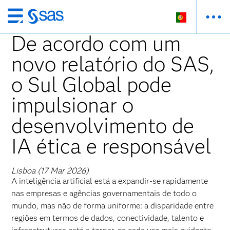
Saltar
para
De acordo com um
o
novo relatório do SAS,
conteúdo
principal
o Sul Global pode
impulsionar o
desenvolvimento de
IA ética e responsável
Lisboa (17 Mar 2026)
A inteligência artificial está a expandir-se rapidamente
nas empresas e agências governamentais de todo o
mundo, mas não de forma uniforme: a disparidade entre
regiões em termos de dados, conectividade, talento e