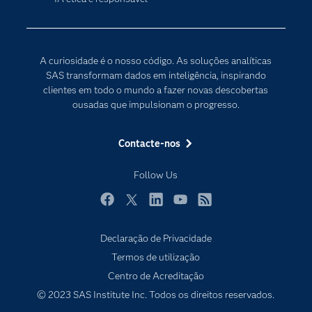
Comunidades
Internet of Things
Para os Educadores
Transformação Digital
Documentação
A curiosidade é o nosso código. As soluções analíticas
Estudantes
SAS transformam dados em inteligência, inspirando
clientes em todo o mundo a fazer novas descobertas
Eventos
ousadas que impulsionam o progresso.
Experimentar / Comprar
Formação
Contacte-nos
Indústrias
Follow Us
O meu SAS
Porquê o SAS?
Facebook
Twitter
LinkedIn
YouTube
RSS
Produtos
Declaração de Privacidade
Termos de utilização
Programadores
Centro de Acreditação
Sala de imprensa
© 2023 SAS Institute Inc. Todos os direitos reservados.
SAS Viya