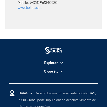
Mobile: (+351) 961340980
www.beideas.pt
Explorar
A Empresa
O que é...
Acessibilidade
Analítica
Apoio & Serviços
Cloud Computing
Carreiras
Home
De acordo com um novo relatório do SAS,
Data Science
o Sul Global pode impulsionar o desenvolvimento de
Certificação
Inteligência Artificial
IA ética e responsável