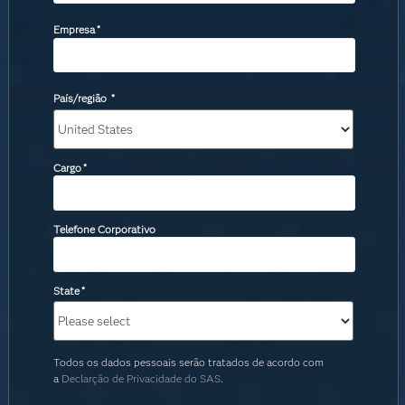
Empresa
*
País/região
*
Cargo
*
Telefone Corporativo
State
*
Todos os dados pessoais serão tratados de acordo com
a
Declarção de Privacidade do SAS
.