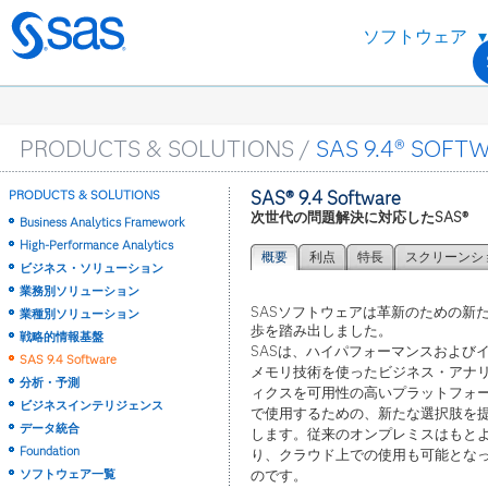
ソフトウェア
Skip
to
main
content
PRODUCTS & SOLUTIONS /
SAS 9.4® SOFT
PRODUCTS & SOLUTIONS
SAS® 9.4 Software
次世代の問題解決に対応したSAS®
Business Analytics Framework
High-Performance Analytics
概要
利点
特長
スクリーンシ
ビジネス・ソリューション
業務別ソリューション
SASソフトウェアは革新のための新
業種別ソリューション
歩を踏み出しました。
戦略的情報基盤
SASは、ハイパフォーマンスおよび
SAS 9.4 Software
メモリ技術を使ったビジネス・アナ
分析・予測
ィクスを可用性の高いプラットフォ
ビジネスインテリジェンス
で使用するための、新たな選択肢を
データ統合
します。従来のオンプレミスはもと
Foundation
り、クラウド上での使用も可能とな
ソフトウェア一覧
のです。