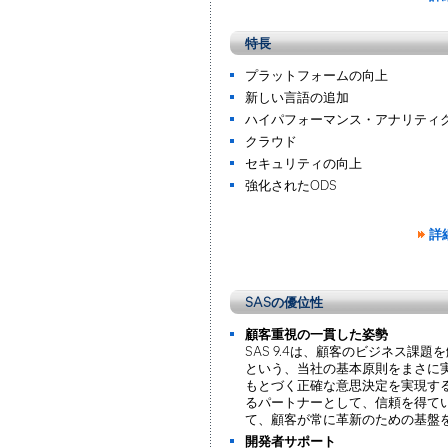
特長
プラットフォームの向上
新しい言語の追加
ハイパフォーマンス・アナリティ
クラウド
セキュリティの向上
強化されたODS
詳
SASの優位性
顧客重視の一貫した姿勢
SAS 9.4は、顧客のビジネス課
という、当社の基本原則をまさに実
もとづく正確な意思決定を実現す
るパートナーとして、信頼を得ていま
て、顧客が常に革新のための基盤
開発者サポート