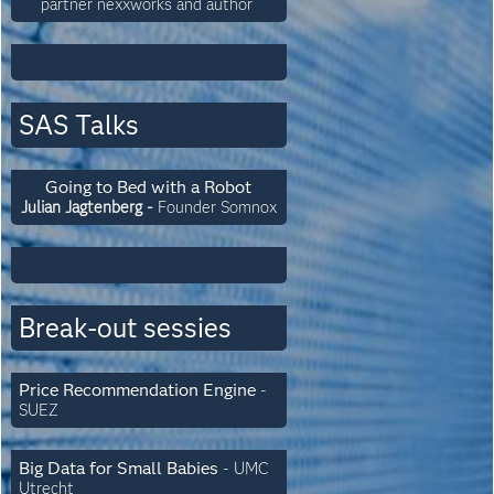
partner nexxworks and author
SAS Talks
Going to Bed with a Robot
Julian Jagtenberg
-
Founder Somnox
Break-out sessies
Price Recommendation Engine
-
SUEZ
Big Data for Small Babies
-
UMC
Utrecht