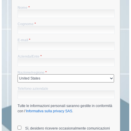
Nome
*
Cognome
*
E-mail
*
Azienda/Ente
*
Nazione/regione
*
Telefono aziendale
Tutte le informazioni personali saranno gestite in conformità
con l’
Informativa sulla privacy SAS
.
Sì, desidero ricevere occasionalmente comunicazioni