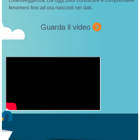
chiaroveggenza. Da oggi puoi conoscere e comprendere
fenomeni fino ad ora nascosti nei dati.
Guarda il video