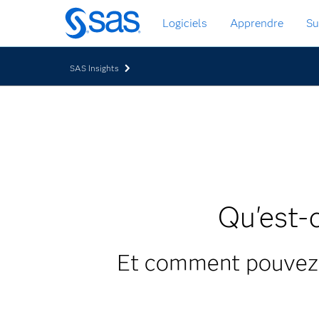
Passer
Logiciels
Apprendre
Su
au
contenu
principal
SAS Insights
Qu'est-
Et comment pouvez-v