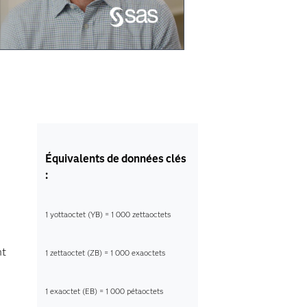
Équivalents de données clés
:
1 yottaoctet (YB) = 1 000 zettaoctets
nt
1 zettaoctet (ZB) = 1 000 exaoctets
1 exaoctet (EB) = 1 000 pétaoctets