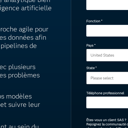
igence artificielle
Fonction
*
oche agile pour
les données afin
 pipelines de
Pays
*
c plusieurs
State
*
des problèmes
Téléphone professionnel
os modèles
et suivre leur
Êtes-vous un client SAS ?
Rejoignez la communauté d’
ant au sein du