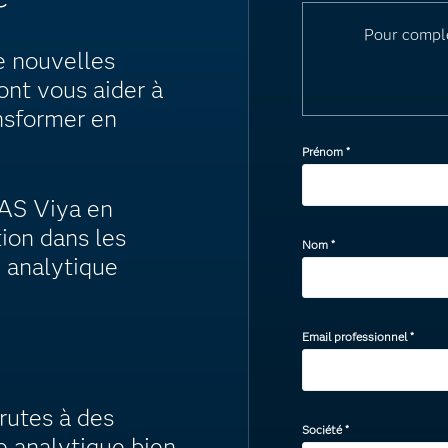
Pour compl
e nouvelles
ont vous aider à
ansformer en
Prénom
*
SAS Viya en
tion dans les
Nom
*
e analytique
Email professionnel
*
utes à des
Société
*
e analytique bien