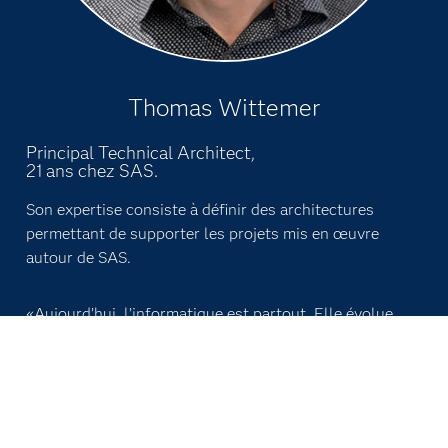
Thomas Wittemer
Principal Technical Architect,
21 ans chez SAS.
Son expertise consiste à définir des architectures
permettant de supporter les projets mis en œuvre
autour de SAS.
«Aujourd’hui, l’informatique est partout. Elle évolue
très vite et intègre sans cesse de nouvelles
technologies. Ne les opposons pas, composons avec, le
terrain de jeu est fantastique et infini !»