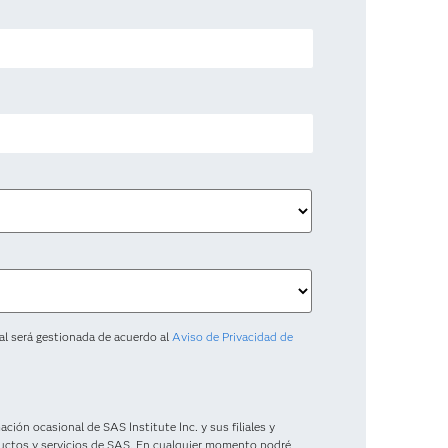
al será gestionada de acuerdo al
Aviso de Privacidad de
ación ocasional de SAS Institute Inc. y sus filiales y
ductos y servicios de SAS. En cualquier momento podré