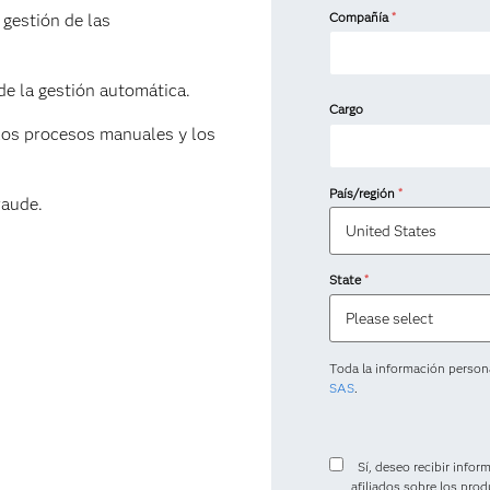
Compañía
*
 gestión de las
de la gestión automática.
Cargo
los procesos manuales y los
País/región
*
raude.
State
*
Toda la información person
SAS
.
Sí, deseo recibir inform
afiliados sobre los pro