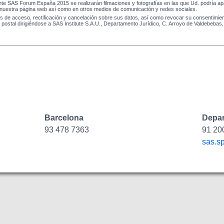
e SAS Forum España 2015 se realizarán filmaciones y fotografías en las que Ud. podría apa
n nuestra página web así como en otros medios de comunicación y redes sociales.
s de acceso, rectificación y cancelación sobre sus datos, así como revocar su consentimien
o postal dirigiéndose a SAS Institute S.A.U., Departamento Jurídico, C. Arroyo de Valdebebas,
Barcelona
Depar
93 478 7363
91 20
sas.s