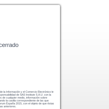
 cerrado
e la Información y el Comercio Electrónico le
sponsabilidad de SAS Institute S.A.U. con la
és de cualquier medio, información sobre
ndo la casilla correspondiente de las que
orum España 2015, con el objeto de que éstas
las anteriores.