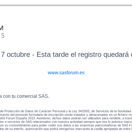
7 octubre - Esta tarde el registro quedará
www.sasforum.es
ta con tu comercial SAS.
e Protección de Datos de Carácter Personal y la Ley 34/2002, de Servicios de la Sociedad d
 través del presente formulario de inscripción serán tratados y almacenados en un fichero re
o SAS Forum España 2015. Asimismo, dichos datos podrán ser utilizados para remitirle, a trav
des o servicios de SAS relacionados con nuestra actividad siempre que nos lo autorice marca
mos su consentimiento para poder ceder sus datos a las empresas patrocinadoras de SAS F
ltar de su interés, autorización que podrá otorgarnos marcando la casilla apropiada de entre 