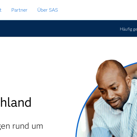
t
Partner
Über SAS
Häufig ge
hland
gen rund um