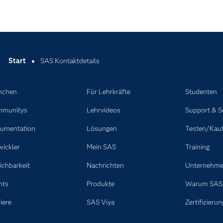
Start
SAS Kontaktdetails
nchen
Für Lehrkräfte
Studenten
munitys
Lehrvideos
Support & S
umentation
Lösungen
Testen/Kau
wickler
Mein SAS
Training
ichbarkeit
Nachrichten
Unternehm
nts
Produkte
Warum SAS
iere
SAS Viya
Zertifizierun