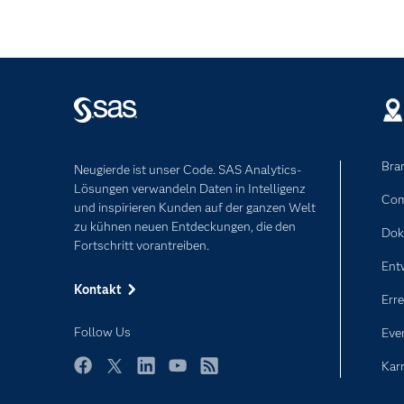
Bra
Neugierde ist unser Code. SAS Analytics-
Lösungen verwandeln Daten in Intelligenz
Com
und inspirieren Kunden auf der ganzen Welt
zu kühnen neuen Entdeckungen, die den
Dok
Fortschritt vorantreiben.
Ent
Kontakt
Erre
Follow Us
Eve
Karr
Facebook
Twitter
LinkedIn
YouTube
RSS