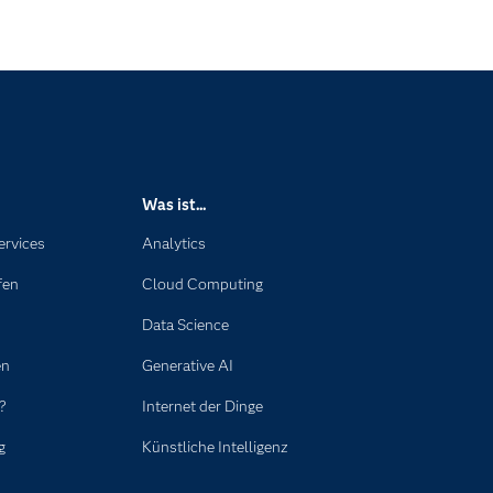
Was ist...
ervices
Analytics
fen
Cloud Computing
Data Science
en
Generative AI
?
Internet der Dinge
g
Künstliche Intelligenz