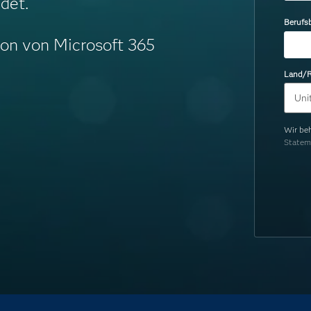
det.
Berufs
ion von Microsoft 365
Land/R
Wir be
Statem