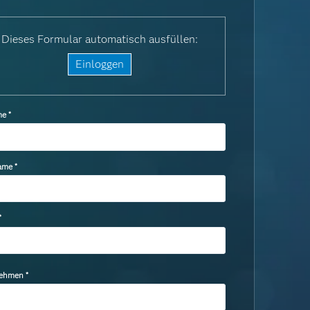
Dieses Formular automatisch ausfüllen:
Einloggen
me
*
ame
*
*
nehmen
*