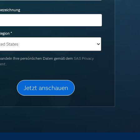
bezeichnung
egion
*
handeln Ihre persönlichen Daten gemäß dem
SAS Privacy
ent.