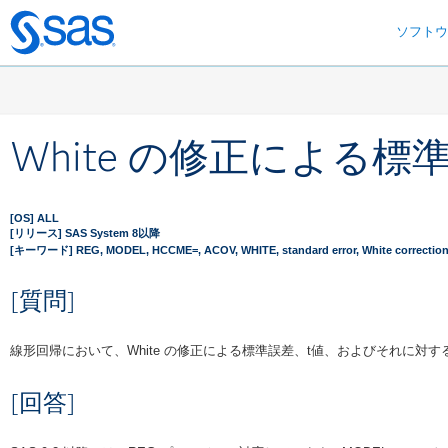
ソフト
Skip
to
main
content
White の修正による
[OS] ALL
[リリース] SAS System 8以降
[キーワード] REG, MODEL, HCCME=, ACOV, WHITE, standard error, White correctio
[質問]
線形回帰において、White の修正による標準誤差、t値、およびそれに対
[回答]