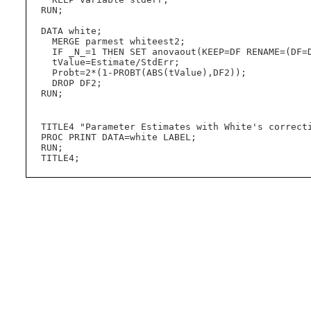
  RUN;

  DATA white;

    MERGE parmest whiteest2;

    IF _N_=1 THEN SET anovaout(KEEP=DF RENAME=(DF=DF2));

    tValue=Estimate/StdErr;

    Probt=2*(1-PROBT(ABS(tValue),DF2));

    DROP DF2;

  RUN;

                                                      /* 結果のプリン
  TITLE4 "Parameter Estimates with White's correction";

  PROC PRINT DATA=white LABEL;

  RUN;

  TITLE4;
