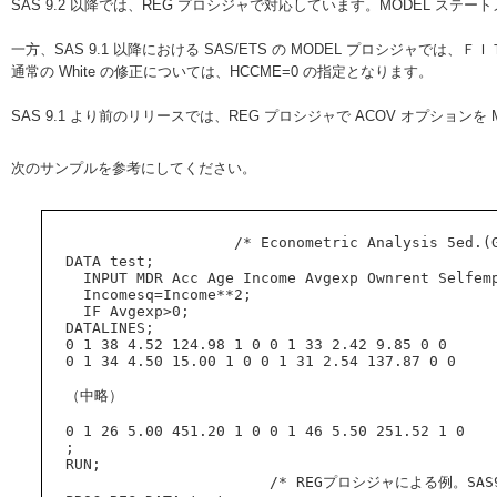
SAS 9.2 以降では、REG プロシジャで対応しています。MODEL ステー
一方、SAS 9.1 以降における SAS/ETS の MODEL プロシジャでは
通常の White の修正については、HCCME=0 の指定となります。
SAS 9.1 より前のリリースでは、REG プロシジャで ACOV オプショ
次のサンプルを参考にしてください。
                     /* Econometric Analysis 5ed.(Greene) の Example11.2 */

  DATA test;

    INPUT MDR Acc Age Income Avgexp Ownrent Selfempl @@;

    Incomesq=Income**2;

    IF Avgexp>0;

  DATALINES;

  0 1 38 4.52 124.98 1 0 0 1 33 2.42 9.85 0 0

  0 1 34 4.50 15.00 1 0 0 1 31 2.54 137.87 0 0

  （中略）

  0 1 26 5.00 451.20 1 0 0 1 46 5.50 251.52 1 0

  ;

  RUN;

                         /* REGプロシジャによる例。SAS9.2 以降で利用可能 */
