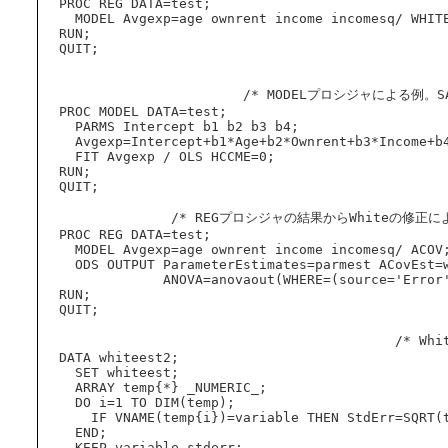
  PROC REG DATA=test;

    MODEL Avgexp=age ownrent income incomesq/ WHITE;

  RUN;

  QUIT;

                         /* MODELプロシジャによる例。SAS9.1以降で利用可能 */

  PROC MODEL DATA=test;

    PARMS Intercept b1 b2 b3 b4;

    Avgexp=Intercept+b1*Age+b2*Ownrent+b3*Income+b4*Incomesq;

    FIT Avgexp / OLS HCCME=0;

  RUN;

  QUIT;

                /* REGプロシジャの結果からWhiteの修正による結果を計算する */

  PROC REG DATA=test;

    MODEL Avgexp=age ownrent income incomesq/ ACOV;

    ODS OUTPUT ParameterEstimates=parmest ACovEst=whiteest

               ANOVA=anovaout(WHERE=(source='Error'));

  RUN;

  QUIT;

                                            /* Whiteの標準誤差を計算する */

  DATA whiteest2;

    SET whiteest;

    ARRAY temp{*} _NUMERIC_;

    DO i=1 TO DIM(temp);

      IF VNAME(temp{i})=variable THEN StdErr=SQRT(temp{i});

    END;

    KEEP variable stderr;
