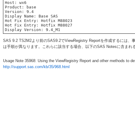
Host: wx6

Product: base

Version: 9.4

Display Name: Base SAS

Hot Fix Entry: Hotfix M88023

Hot Fix Entry: Hotfix M88027

SAS 9.2 TS2M2より前のSAS9.2でViewRegistry Report
は手順が異なります。これらに該当する場合、以下のSAS Notesに含ま
Usage Note 35968: Using the ViewRegistry Report and other methods to dete
http://support.sas.com/kb/35/968.html