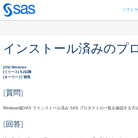
ソフト
Skip
to
main
content
インストール済みのプ
[OS] Windows
[リリース] 9.2以降
[キーワード] 管理
[質問]
Windows版SAS でインストール済み SAS プロダクトの一覧を確認する
[回答]