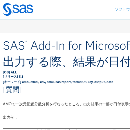
ソフト
Skip
to
main
content
SAS
Add-In for Micr
®
出力する際、結果が日
[OS] ALL
[リリース] 5.1
[キーワード] amo, excel, csv, html, sas report, format, tukey, output, date
[質問]
AMOで一次元配置分散分析を行なったところ、出力結果の一部が日付表示の
出力例：