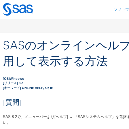
ソフト
Skip
to
main
content
SASのオンラインヘルプをMi
用して表示する方法
[OS]Windows
[リリース] 8.2
[キーワード] ONLINE HELP, XP, IE
[質問]
SAS 8.2で、メニューバーより[ヘルプ] → 「SASシステムヘルプ
い。