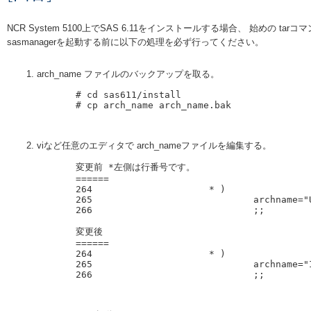
NCR System 5100上でSAS 6.11をインストールする場合、 始めの tarコ
sasmanagerを起動する前に以下の処理を必ず行ってください。
arch_name ファイルのバックアップを取る。
       # cd sas611/install

       # cp arch_name arch_name.bak

viなど任意のエディタで arch_nameファイルを編集する。
       変更前 *左側は行番号です。

       ======

       264                     * )

       265                             archname="UNKNOWN"

       266                             ;;

       変更後

       ======

       264                     * )

       265                             archname="IABI"

       266                             ;;
