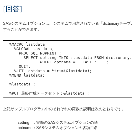
[回答]
SASシステムオプションは、システムで用意されている「dictionaryテーブル
することができます。
  %MACRO lastdata;

    %GLOBAL lastdata;

      PROC SQL NOPRINT ;

        SELECT setting INTO :lastdata FROM dictionary.options

               WHERE optname = '_LAST_'    ;

      QUIT;

    %LET lastdata = %trim(&lastdata);

  %MEND lastdata;

  %lastdata ;

上記サンプルプログラム中のそれぞれの変数の説明は次のとおりです。
setting
：
実際のSASシステムオプションの値
optname
：
SASシステムオプションの各項目名