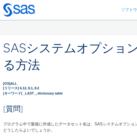
ソフト
Skip
to
main
content
SASシステムオプショ
る方法
[OS]ALL
[リリース] 6.12, 8.1, 8.2
[キーワード] _LAST_, dictionary table
[質問]
プログラム中で最後に作成したデータセット名は、SASシステムオプションの
どうしたらよいでしょうか。