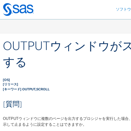
ソフト
Skip
to
main
content
OUTPUTウィンドウ
する
[OS]
[リリース]
[キーワード] OUTPUT,SCROLL
[質問]
OUTPUTウィンドウに複数のページを出力するプロシジャを実行した場合
示して止まるように設定することはできますか。